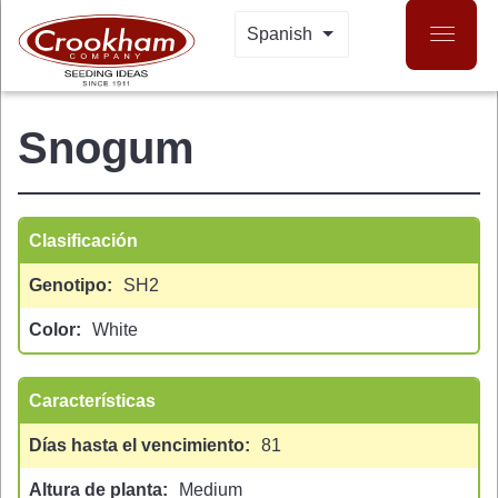
Skip
Spanish
LIST ADDITIONAL 
to
main
content
Snogum
Clasificación
Genotipo
SH2
Color
White
 MENU
Características
Días hasta el vencimiento
81
Altura de planta
Medium