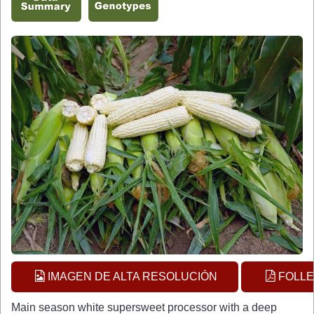
IMAGEN DE ALTA RESOLUCIÓN
FOLLE
Main season white supersweet processor with a deep