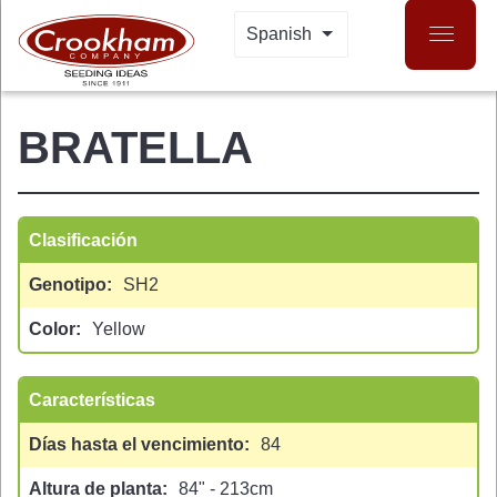
Skip
Spanish
LIST ADDITIONAL 
to
main
content
BRATELLA
Clasificación
Genotipo
SH2
Color
Yellow
 MENU
Características
Días hasta el vencimiento
84
Altura de planta
84" - 213cm